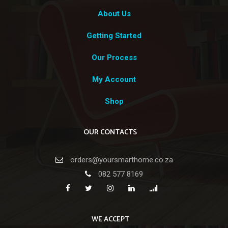
About Us
Getting Started
Our Process
My Account
Shop
OUR CONTACTS
orders@yoursmarthome.co.za
082 577 8169
WE ACCEPT