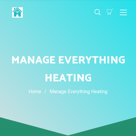
MANAGE EVERYTHING
HEATING
Home
/
Manage Everything Heating