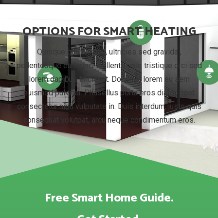
OPTIONS FOR SMART HEATING
Quisque quam ligula, ultricies sed gravida ,
pellentesque eu lorem. Pellentesque tristique orci sed
lorem dapibus tincidunt. Donec in lorem eu sem
euismod pulvinar. Phasellus porta eros diam , eget
consectetur nibh vulputate in. Duis interdum, justo quis
consequat volutpat, arcu neque condimentum eros.
Free Smart Home Guide.